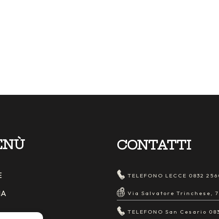
ENÙ
CONTATTI
E
TELEFONO LECCE
0832 25
IA
Via Salvatore Trinchese, 7
TELEFONO San Cesario
08