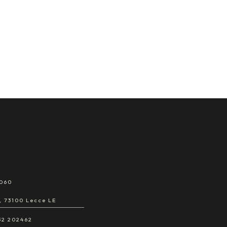
6060
, 73100 Lecce LE
32 202462