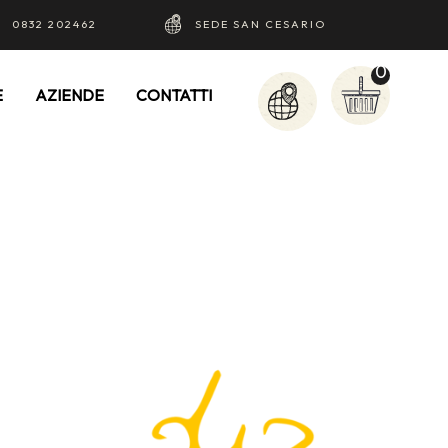
0832 202462
SEDE SAN CESARIO
0
E
AZIENDE
CONTATTI