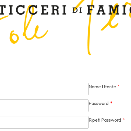
Nome Utente
*
Password
*
Ripeti Password
*