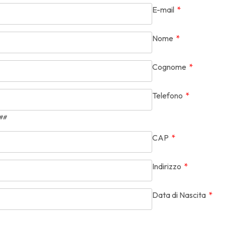
E-mail
*
Nome
*
Cognome
*
Telefono
*
###
CAP
*
Indirizzo
*
Data di Nascita
*