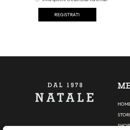
M
HOM
STOR
SHOP