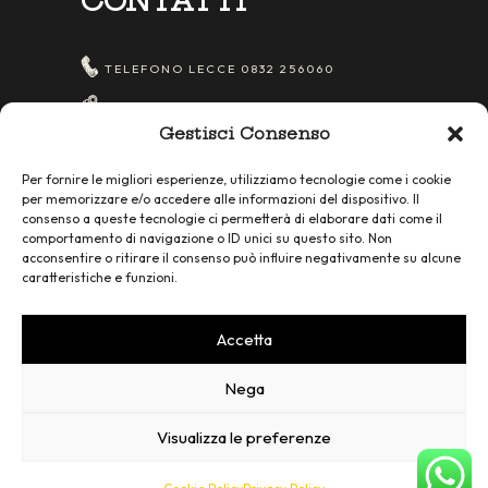
CONTATTI
TELEFONO LECCE
0832 256060
Via Salvatore Trinchese, 7, 73100 Lecce
Gestisci Consenso
LE
Per fornire le migliori esperienze, utilizziamo tecnologie come i cookie
TELEFONO San Cesario
0832 202462
per memorizzare e/o accedere alle informazioni del dispositivo. Il
consenso a queste tecnologie ci permetterà di elaborare dati come il
Via Lecce Km3, 73016 San Cesario di
comportamento di navigazione o ID unici su questo sito. Non
Lecce LE
acconsentire o ritirare il consenso può influire negativamente su alcune
caratteristiche e funzioni.
P. IVA IT 05082670752
Accetta
Nega
Visualizza le preferenze
FACEBOOK
INSTAGRAM
powered by